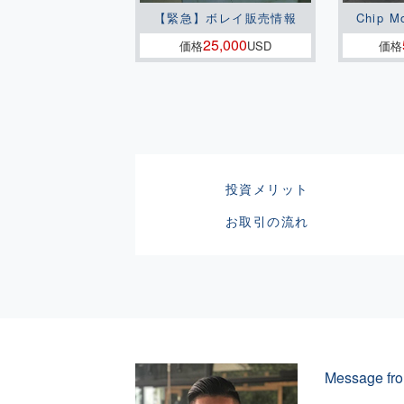
【緊急】ボレイ販売情報
Chip M
25,000
価格
USD
価格
投資メリット
お取引の流れ
Message fro