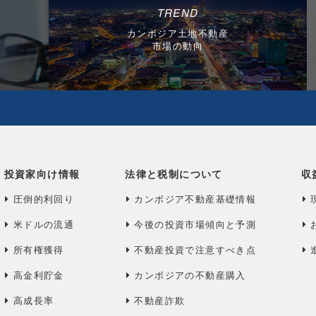
TREND
カンボジア土地不動産
市場の動向
投資家向け情報
法律と税制について
収
圧倒的利回り
カンボジア不動産基礎情報
米ドルの流通
今後の投資市場傾向と予測
所有権獲得
不動産投資で注意すべき点
高金利貯金
カンボジアの不動産購入
高成長率
不動産詐欺