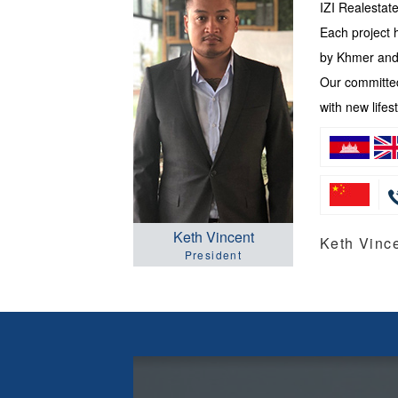
IZI Realesta
Each project 
by Khmer and 
Our committed
with new lifest
Keth Vincent
Keth Vi
President