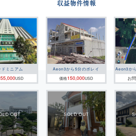
収益物件情報
ンドミニアム
Aeon3から5分のボレイ
Aeon3か
55,000
150,000
お
格
USD
価格
USD