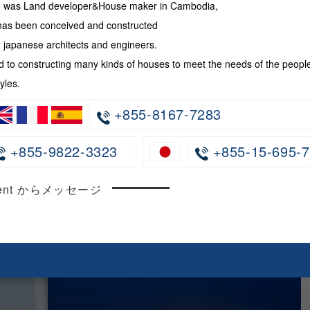
te was Land developer&House maker in Cambodia,
has been conceived and constructed
japanese architects and engineers.
 to constructing many kinds of houses to meet the needs of the peopl
yles.
+855-8167-7283
+855-9822-3323
+855-15-695-7
ncent からメッセージ