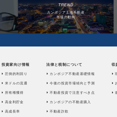
TREND
カンボジア土地不動産
市場の動向
投資家向け情報
法律と税制について
収
圧倒的利回り
カンボジア不動産基礎情報
米ドルの流通
今後の投資市場傾向と予測
所有権獲得
不動産投資で注意すべき点
高金利貯金
カンボジアの不動産購入
高成長率
不動産詐欺