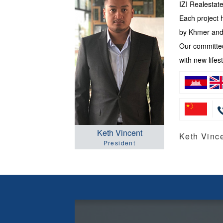
IZI Realesta
Each project 
by Khmer and 
Our committed
with new lifest
Keth Vincent
Keth Vi
President