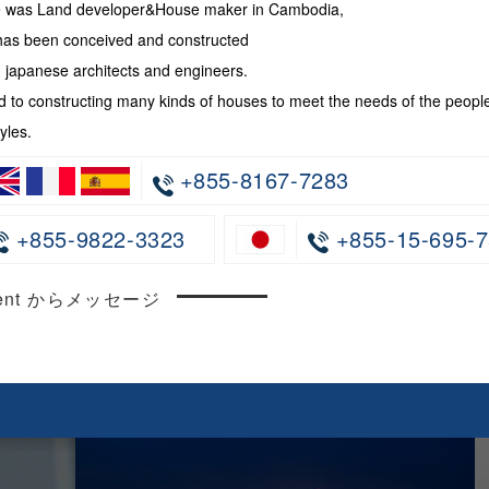
te was Land developer&House maker in Cambodia,
has been conceived and constructed
japanese architects and engineers.
 to constructing many kinds of houses to meet the needs of the peopl
yles.
+855-8167-7283
+855-9822-3323
+855-15-695-7
ncent からメッセージ