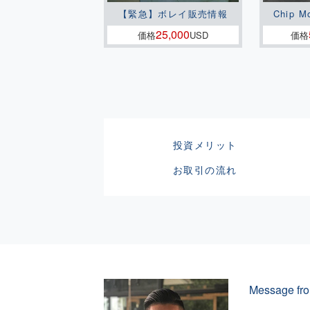
【緊急】ボレイ販売情報
Chip M
25,000
価格
USD
価格
投資メリット
お取引の流れ
Message fro