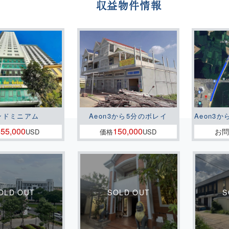
収益物件情報
ンドミニアム
Aeon3から5分のボレイ
Aeon3か
55,000
150,000
お
格
USD
価格
USD