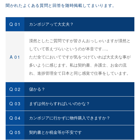
聞かれたよくある質問と回答を随時掲載してまいります。
Q 01
カンボジアって大丈夫？
漠然としたご質問ですが皆さんおっしゃいますが漠然と
していて答えづらいというのが本音です…。
A 01
ただ全てにおいてですが気をつけていれば大丈夫な事が
多いように感じます。私は契約書、弁護士、お金の流
れ、進捗管理全て日本と同じ感覚で仕事をしています。
Q 02
儲かる？
Q 03
まずは何からすればいいのかな？
Q 04
カンボジアに行かずに物件購入できますか？
Q 05
契約書とか税金等が不安です