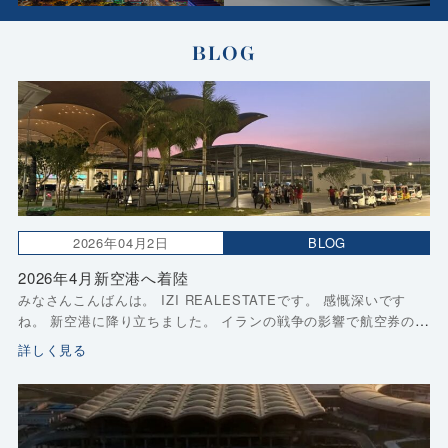
BLOG
2026年04月2日
BLOG
2026年4月新空港へ着陸
みなさんこんばんは。 IZI REALESTATEです。 感慨深いです
ね。 新空港に降り立ちました。 イランの戦争の影響で航空券の取
得タイミングが難しかったですがもういつでも同じかなと思い強
詳しく見る
行しました。 タックマウに降り […]