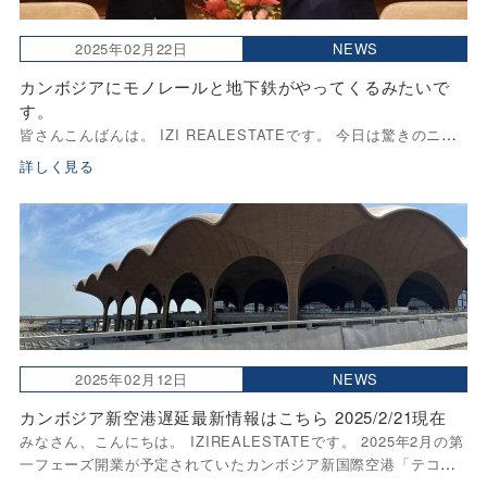
2025年02月22日
NEWS
カンボジアにモノレールと地下鉄がやってくるみたいで
す。
皆さんこんばんは。 IZI REALESTATEです。 今日は驚きのニュ
ースです。 Amazing Cambodia, Visit Cambodiaという
詳しく見る
Facebookの記事であがっていました。 プノンペン南部の交通渋
[…]
2025年02月12日
NEWS
カンボジア新空港遅延最新情報はこちら 2025/2/21現在
みなさん、こんにちは。 IZIREALESTATEです。 2025年2月の第
一フェーズ開業が予定されていたカンボジア新国際空港「テコ・
クロン・タクマウ国際空港（Techo Takhmao International Ai