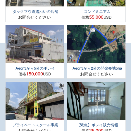
タックマウ道路沿いの店舗
コンドミニアム
55,000
お問合せください
価格
USD
Aeon3から5分のボレイ
Aeon3から2分の開発要地5ha
150,000
お問合せください
価格
USD
プライベートスクール事業
【緊急】ボレイ販売情報
25,000
お問合せください
価格
USD