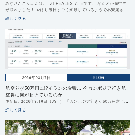
みなさんこんばんは。 IZI REALESTATEです。 なんとか航空券
が取れました！ やはり毎日すごく変動しているようで不安定さは
変わりませんが７万円のキャセイを抑える事ができました。 関西
詳しく見る
から行く分には長時間フライト […]
2026年03月7日
BLOG
航空券が50万円に!?イランの影響… 今カンボジア行き航
空券に何が起きているのか
更新日: 2026年3月6日（JST） 「カンボジア行きが50万円超え」
という検索結果が出て驚いた方は多いと思います。 実際、よく利
詳しく見る
用しているキャセイパシフィック検索画面では、3月27日〜4月2
日で JPY558,390 […]