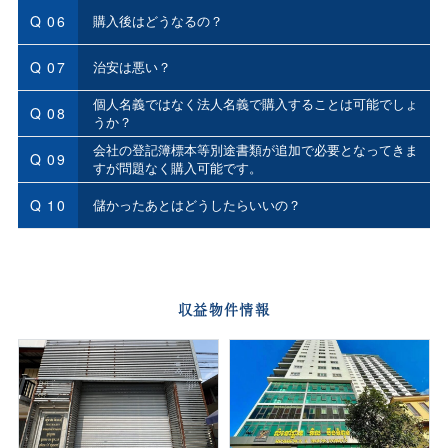
Q 06
購入後はどうなるの？
Q 07
治安は悪い？
個人名義ではなく法人名義で購入することは可能でしょ
Q 08
うか？
会社の登記簿標本等別途書類が追加で必要となってきま
Q 09
すが問題なく購入可能です。
Q 10
儲かったあとはどうしたらいいの？
収益物件情報