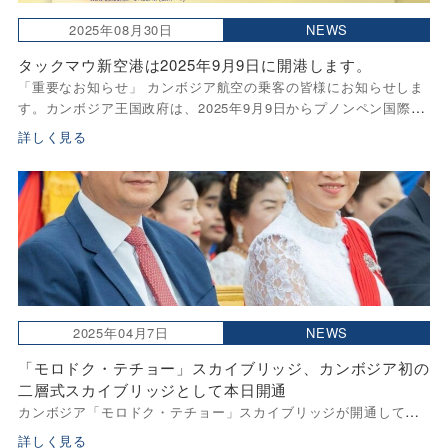
2025年08月30日
NEWS
タックマウ新空港は2025年9月9日に開港します。
「重要なお知らせ」 カンボジア航空の乗客の皆様にお知らせしま
す。カンボジア王国政府は、2025年9月9日からプノンペン国際空
港(PNH)のすべての運航をテコ国際空港(KTI)に移行することを正
詳しく見る
式に発表しました。 この変更 […]
2025年04月7日
NEWS
「モロドク・テチョー」スカイブリッジ、カンボジア初の
二層式スカイブリッジとして本日開通
カンボジア「モロドク・テチョー」スカイブリッジが開通して新
空港へのアクセスが圧倒的に向上します！ Ministory of
詳しく見る