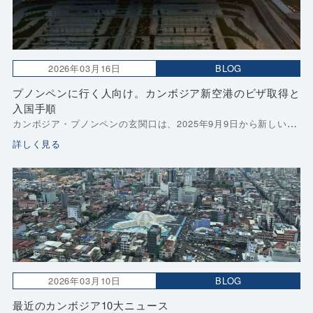
2026年03月16日
BLOG
プノンペンに行く人向け。カンボジア新空港のビザ取得と
入国手順
カンボジア・プノンペンの玄関口は、2025年9月9日から新しい テ
チョ国際空港 に切り替わっています。 旧プノンペン空港の感覚で
詳しく見る
動くと、「空港まで遠い」「どこで何を出すのか分かりにくい」
と戸惑いやすいのが今の実情です。 […]
2026年03月10日
BLOG
最近のカンボジア10大ニュース