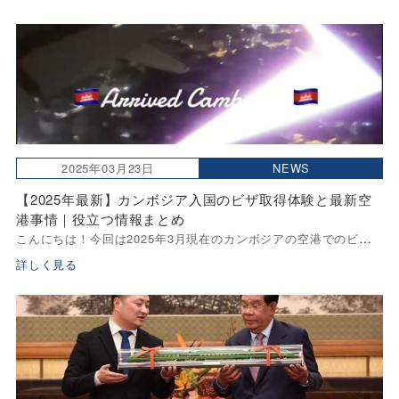
Infomationからの新情報で私たちが普段生活しているエリアとボ
ンケンコンエリアをむずぶサー […]
2025年03月23日
NEWS
【2025年最新】カンボジア入国のビザ取得体験と最新空
港事情｜役立つ情報まとめ
こんにちは！今回は2025年3月現在のカンボジアの空港でのビザ
取得体験をもとに、現地の最新情報や、ビザ取得に関する変更
詳しく見る
点、不動産投資に関心のある方が知っておくべきポイントをまと
めました。 ✅ カンボジアの空 […]