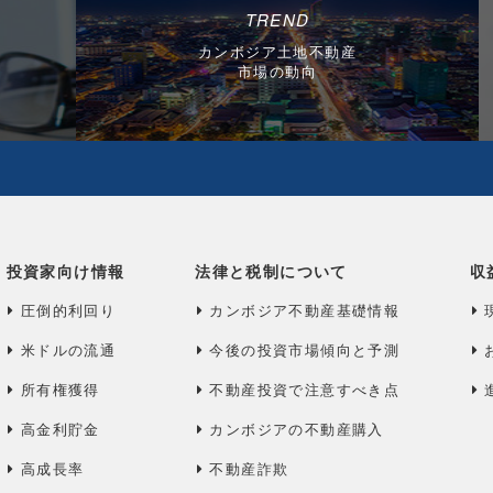
TREND
カンボジア土地不動産
市場の動向
投資家向け情報
法律と税制について
収
圧倒的利回り
カンボジア不動産基礎情報
米ドルの流通
今後の投資市場傾向と予測
所有権獲得
不動産投資で注意すべき点
高金利貯金
カンボジアの不動産購入
高成長率
不動産詐欺