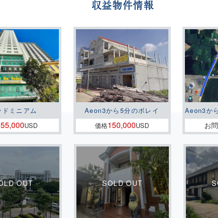
収益物件情報
ンドミニアム
Aeon3から5分のボレイ
Aeon3か
55,000
150,000
お
格
USD
価格
USD