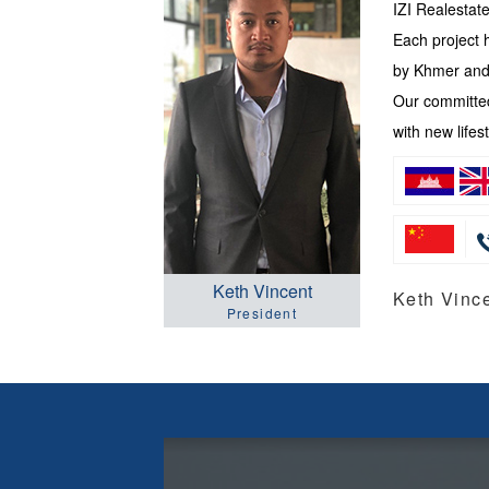
IZI Realesta
Each project 
by Khmer and 
Our committed
with new lifest
Keth Vincent
Keth Vi
President