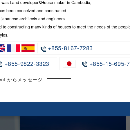
te was Land developer&House maker in Cambodia,
has been conceived and constructed
japanese architects and engineers.
 to constructing many kinds of houses to meet the needs of the peopl
yles.
+855-8167-7283
+855-9822-3323
+855-15-695-7
ncent からメッセージ