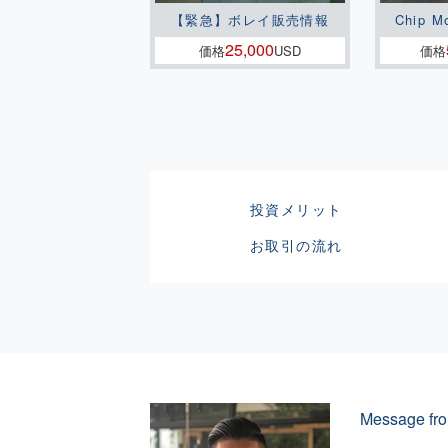
【緊急】ボレイ販売情報
Chip M
25,000
価格
USD
価格
投資メリット
お取引の流れ
Message fro