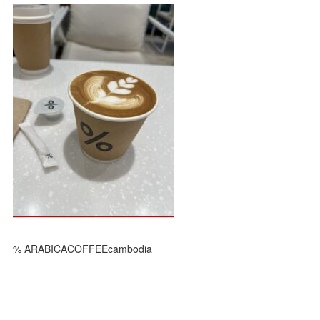
% ARABICACOFFEEcambodia