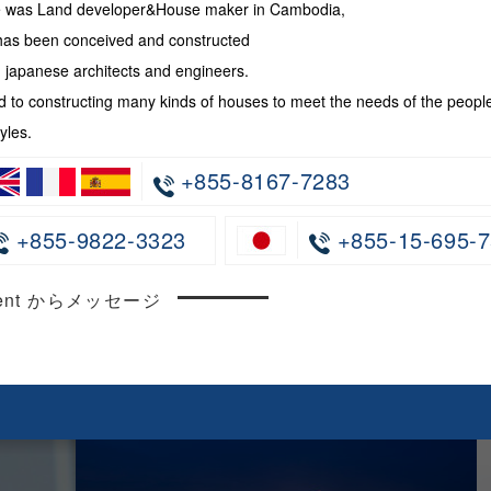
te was Land developer&House maker in Cambodia,
has been conceived and constructed
japanese architects and engineers.
 to constructing many kinds of houses to meet the needs of the peopl
yles.
+855-8167-7283
+855-9822-3323
+855-15-695-7
ncent からメッセージ