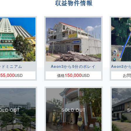
収益物件情報
ンドミニアム
Aeon3から5分のボレイ
Aeon3か
55,000
150,000
お
格
USD
価格
USD