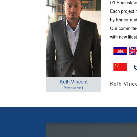
IZI Realesta
Each project 
by Khmer and 
Our committed
with new lifest
Keth Vincent
Keth Vi
President