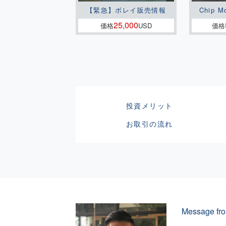
【緊急】ボレイ販売情報
Chip M
25,000
価格
USD
価格
投資メリット
お取引の流れ
Message fro