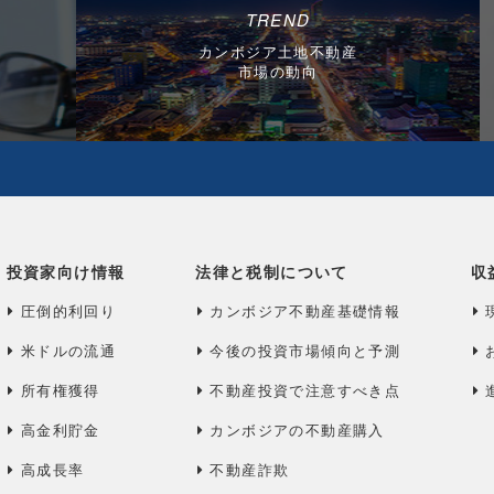
TREND
カンボジア土地不動産
市場の動向
投資家向け情報
法律と税制について
収
圧倒的利回り
カンボジア不動産基礎情報
米ドルの流通
今後の投資市場傾向と予測
所有権獲得
不動産投資で注意すべき点
高金利貯金
カンボジアの不動産購入
高成長率
不動産詐欺