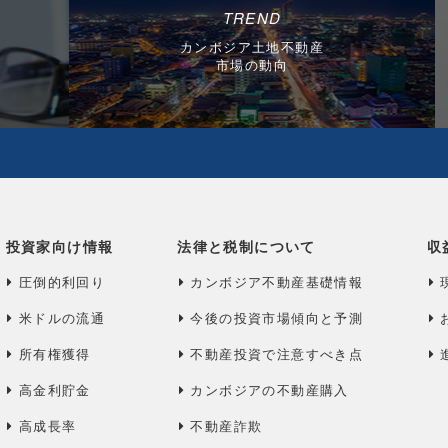
TREND
カンボジア土地不動産
市場の動向
投資家向け情報
法律と税制について
収
圧倒的利回り
カンボジア不動産基礎情報
米ドルの流通
今後の投資市場傾向と予測
所有権獲得
不動産投資で注意すべき点
高金利貯金
カンボジアの不動産購入
高成長率
不動産詐欺