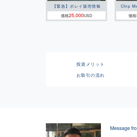
【緊急】ボレイ販売情報
Chip M
25,000
価格
USD
価格
投資メリット
お取引の流れ
Message fro