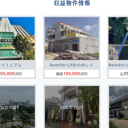
収益物件情報
ンドミニアム
Aeon3から5分のボレイ
Aeon3か
55,000
150,000
お
格
USD
価格
USD