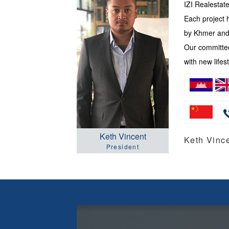
IZI Realesta
Each project 
by Khmer and 
Our committed
with new lifest
Keth Vincent
Keth Vi
President