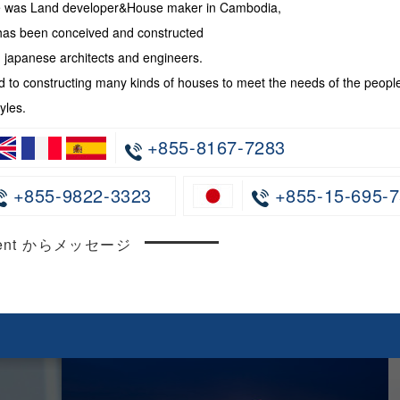
te was Land developer&House maker in Cambodia,
has been conceived and constructed
japanese architects and engineers.
 to constructing many kinds of houses to meet the needs of the peopl
yles.
+855-8167-7283
+855-9822-3323
+855-15-695-7
ncent からメッセージ