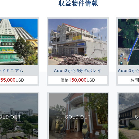
収益物件情報
ンドミニアム
Aeon3から5分のボレイ
Aeon3か
55,000
150,000
お
格
USD
価格
USD