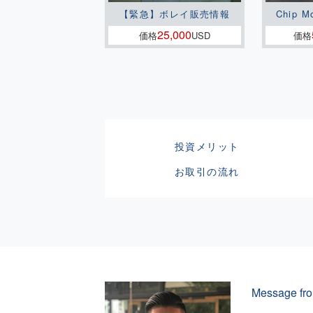
【緊急】ボレイ販売情報
Chip M
25,000
価格
USD
価格
投資メリット
お取引の流れ
Message fro