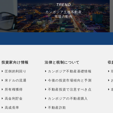
TREND
カンボジア土地不動産
市場の動向
投資家向け情報
法律と税制について
収
圧倒的利回り
カンボジア不動産基礎情報
米ドルの流通
今後の投資市場傾向と予測
所有権獲得
不動産投資で注意すべき点
高金利貯金
カンボジアの不動産購入
高成長率
不動産詐欺