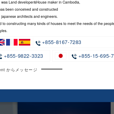
te was Land developer&House maker in Cambodia,
has been conceived and constructed
japanese architects and engineers.
 to constructing many kinds of houses to meet the needs of the peopl
yles.
+855-8167-7283
+855-9822-3323
+855-15-695-7
ncent からメッセージ