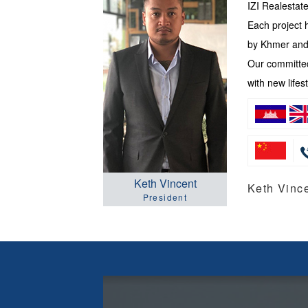
IZI Realesta
Each project 
by Khmer and 
Our committed
with new lifest
Keth Vincent
Keth Vi
President