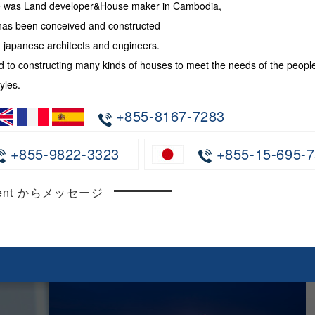
te was Land developer&House maker in Cambodia,
has been conceived and constructed
japanese architects and engineers.
 to constructing many kinds of houses to meet the needs of the peopl
yles.
+855-8167-7283
+855-9822-3323
+855-15-695-7
ncent からメッセージ