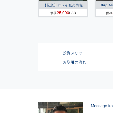
【緊急】ボレイ販売情報
Chip M
25,000
価格
USD
価格
投資メリット
お取引の流れ
Message fro