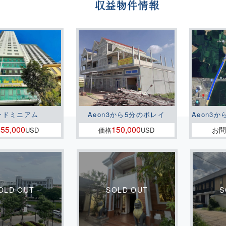
収益物件情報
ンドミニアム
Aeon3から5分のボレイ
Aeon3か
55,000
150,000
お
格
USD
価格
USD