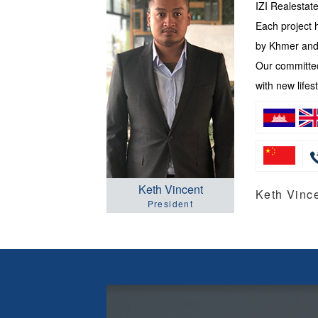
IZI Realesta
Each project 
by Khmer and 
Our committed
with new lifest
Keth Vincent
Keth Vi
President