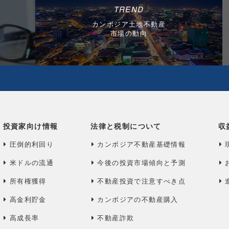
TREND
カンボジア土地不動産
市場の動向
投資家向け情報
法律と税制について
収
圧倒的利回り
カンボジア不動産基礎情報
米ドルの流通
今後の投資市場傾向と予測
所有権獲得
不動産投資で注意すべき点
高金利貯金
カンボジアの不動産購入
高成長率
不動産詐欺