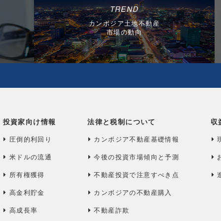
TREND
カンボジア土地不動産
市場の動向
投資家向け情報
法律と税制について
収
圧倒的利回り
カンボジア不動産基礎情報
米ドルの流通
今後の投資市場傾向と予測
所有権獲得
不動産投資で注意すべき点
高金利貯金
カンボジアの不動産購入
高成長率
不動産詐欺