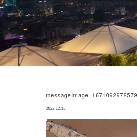
messageImage_167109297857
2022.12.15