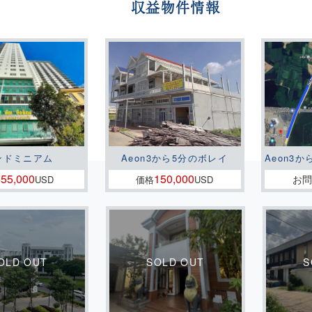
収益物件情報
ンドミニアム
Aeon3から5分のボレイ
Aeon3か
55,000
150,000
お
格
USD
価格
USD