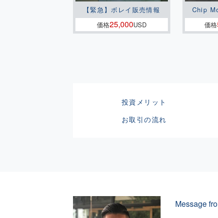
【緊急】ボレイ販売情報
Chip M
25,000
価格
USD
価格
投資メリット
お取引の流れ
Message fro