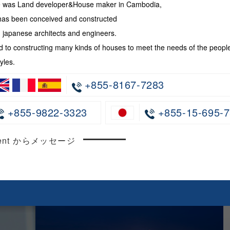
te was Land developer&House maker in Cambodia,
has been conceived and constructed
japanese architects and engineers.
 to constructing many kinds of houses to meet the needs of the peopl
yles.
+855-8167-7283
+855-9822-3323
+855-15-695-7
ncent からメッセージ