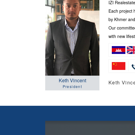
IZI Realesta
Each project 
by Khmer and 
Our committed
with new lifest
Keth Vincent
Keth Vi
President