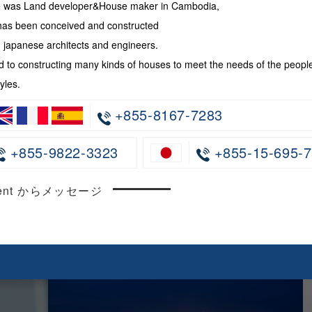
te was Land developer&House maker in Cambodia,
has been conceived and constructed
japanese architects and engineers.
 to constructing many kinds of houses to meet the needs of the peopl
yles.
+855-8167-7283
+855-9822-3323
+855-15-695-7
ncent からメッセージ