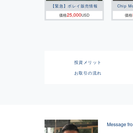
【緊急】ボレイ販売情報
Chip M
25,000
価格
USD
価格
投資メリット
お取引の流れ
Message fro