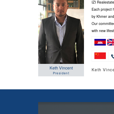
IZI Realesta
Each project 
by Khmer and 
Our committed
with new lifest
Keth Vincent
Keth Vi
President