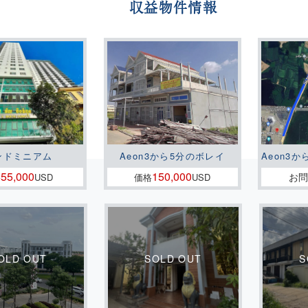
収益物件情報
ンドミニアム
Aeon3から5分のボレイ
Aeon3か
55,000
150,000
お
格
USD
価格
USD