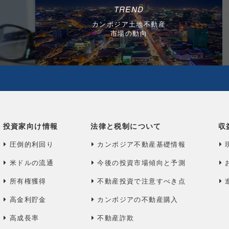
TREND
カンボジア土地不動産
市場の動向
投資家向け情報
法律と税制について
収
圧倒的利回り
カンボジア不動産基礎情報
米ドルの流通
今後の投資市場傾向と予測
所有権獲得
不動産投資で注意すべき点
高金利貯金
カンボジアの不動産購入
高成長率
不動産詐欺