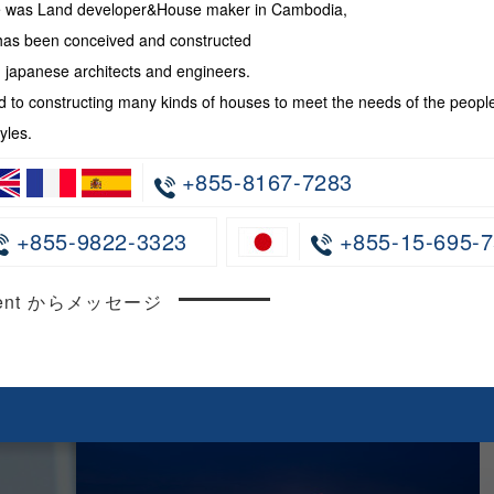
te was Land developer&House maker in Cambodia,
has been conceived and constructed
japanese architects and engineers.
 to constructing many kinds of houses to meet the needs of the peopl
yles.
+855-8167-7283
+855-9822-3323
+855-15-695-7
ncent からメッセージ