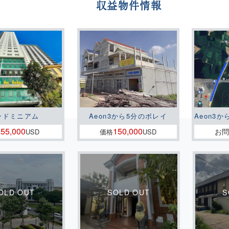
収益物件情報
ンドミニアム
Aeon3から5分のボレイ
Aeon3か
55,000
150,000
お
格
USD
価格
USD