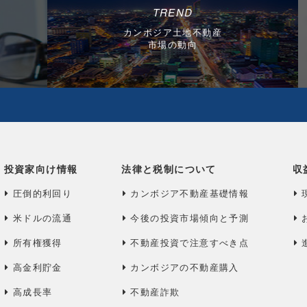
TREND
カンボジア土地不動産
市場の動向
投資家向け情報
法律と税制について
収
圧倒的利回り
カンボジア不動産基礎情報
米ドルの流通
今後の投資市場傾向と予測
所有権獲得
不動産投資で注意すべき点
高金利貯金
カンボジアの不動産購入
高成長率
不動産詐欺