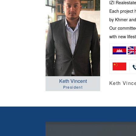
IZI Realesta
Each project 
by Khmer and 
Our committed
with new lifest
Keth Vincent
Keth Vi
President