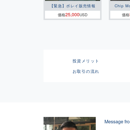
【緊急】ボレイ販売情報
Chip M
25,000
価格
USD
価格
投資メリット
お取引の流れ
Message fro