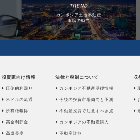
TREND
カンボジア土地不動産
市場の動向
投資家向け情報
法律と税制について
収
圧倒的利回り
カンボジア不動産基礎情報
米ドルの流通
今後の投資市場傾向と予測
所有権獲得
不動産投資で注意すべき点
高金利貯金
カンボジアの不動産購入
高成長率
不動産詐欺