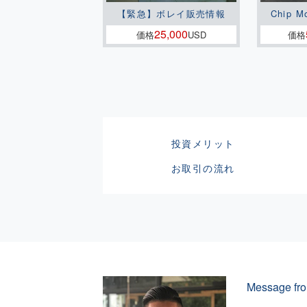
【緊急】ボレイ販売情報
Chip M
25,000
価格
USD
価格
投資メリット
お取引の流れ
Message fro