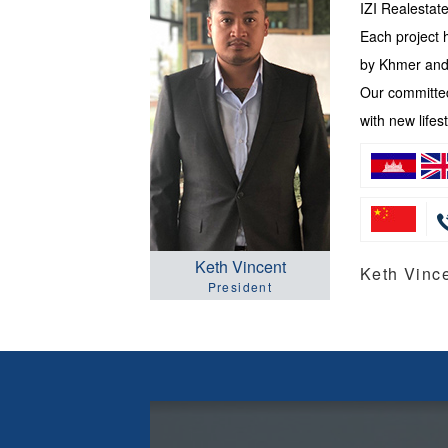
IZI Realesta
Each project 
by Khmer and 
Our committed
with new lifest
Keth Vincent
Keth Vi
President