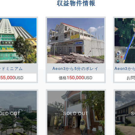
収益物件情報
ンドミニアム
Aeon3から5分のボレイ
Aeon3か
55,000
150,000
お
格
USD
価格
USD