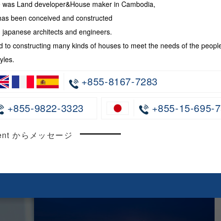
te was Land developer&House maker in Cambodia,
has been conceived and constructed
japanese architects and engineers.
 to constructing many kinds of houses to meet the needs of the peopl
yles.
+855-8167-7283
+855-9822-3323
+855-15-695-7
ncent からメッセージ