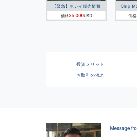
【緊急】ボレイ販売情報
Chip M
25,000
価格
USD
価格
投資メリット
お取引の流れ
Message fro