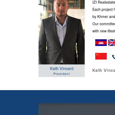
IZI Realesta
Each project 
by Khmer and 
Our committed
with new lifest
Keth Vincent
Keth Vi
President