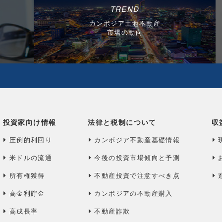
TREND
カンボジア土地不動産
市場の動向
投資家向け情報
法律と税制について
収
圧倒的利回り
カンボジア不動産基礎情報
米ドルの流通
今後の投資市場傾向と予測
所有権獲得
不動産投資で注意すべき点
高金利貯金
カンボジアの不動産購入
高成長率
不動産詐欺