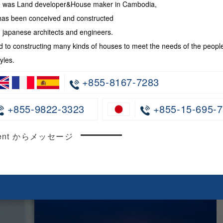
te was Land developer&House maker in Cambodia,
has been conceived and constructed
japanese architects and engineers.
 to constructing many kinds of houses to meet the needs of the peopl
yles.
+855-8167-7283
+855-9822-3323
+855-15-695-7
ncent からメッセージ