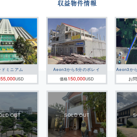
収益物件情報
ンドミニアム
Aeon3から5分のボレイ
Aeon3か
55,000
150,000
お
格
USD
価格
USD