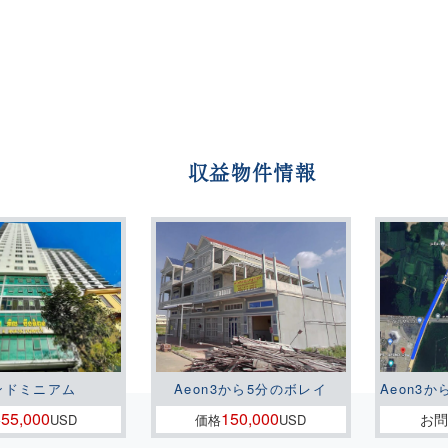
ノンペン市内にあるみたいです
るので行ってみ […]
収益物件情報
ンドミニアム
Aeon3から5分のボレイ
Aeon3か
55,000
150,000
お
格
USD
価格
USD