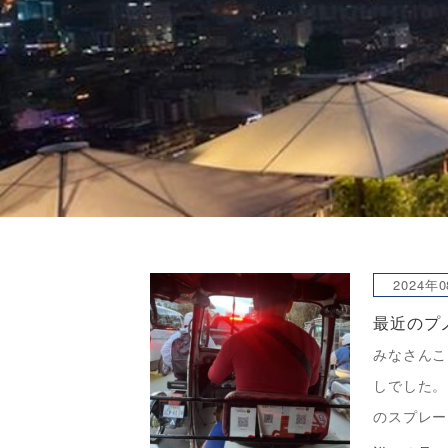
2024年
最近のプ
みなさんこ
しでした。
のスプレー
た。 塗料