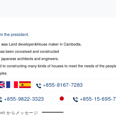
m the president.
te was Land developer&House maker in Cambodia,
has been conceived and constructed
japanese architects and engineers.
 to constructing many kinds of houses to meet the needs of the peopl
yles.
+855-8167-7283
+855-9822-3323
+855-15-695-7
ncent からメッセージ