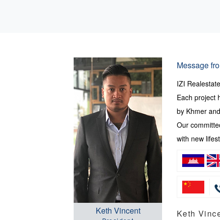
Message fro
IZI Realesta
Each project 
by Khmer and 
Our committed
with new lifest
Keth Vincent
Keth Vi