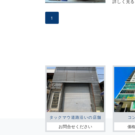
詳しく見る
戸…笑 プ
1
ね。 気にな
タックマウ道路沿いの店舗
コ
お問合せください
価