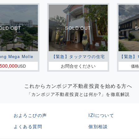
ong Mega Molle
【緊急】タックマウの住宅
【緊急】
500,000
お問合せください
USD
価格
これからカンボジア不動産投資を始める方へ
「カンボジア不動産投資とは何か?」を徹底解説
およろこびの声
IZIについて
よくある質問
個別相談