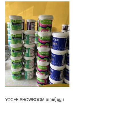
YOCEE SHOWROOM យោរស៊ីសូរូម