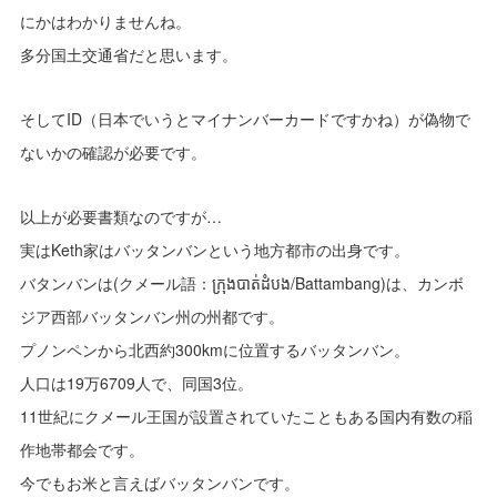
にかはわかりませんね。
多分国土交通省だと思います。
そしてID（日本でいうとマイナンバーカードですかね）が偽物で
ないかの確認が必要です。
以上が必要書類なのですが…
実はKeth家はバッタンバンという地方都市の出身です。
バタンバンは(クメール語：ក្រុងបាត់ដំបង/Battambang)は、カンボ
ジア西部バッタンバン州の州都です。
プノンペンから北西約300kmに位置するバッタンバン。
人口は19万6709人で、同国3位。
11世紀にクメール王国が設置されていたこともある国内有数の稲
作地帯都会です。
今でもお米と言えばバッタンバンです。