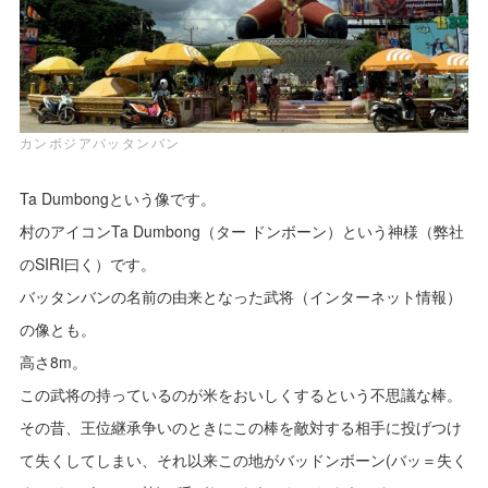
カンボジアバッタンバン
Ta Dumbongという像です。
村のアイコンTa Dumbong（ター ドンボーン）という神様（弊社
のSIRI曰く）です。
バッタンバンの名前の由来となった武将（インターネット情報）
の像とも。
高さ8m。
この武将の持っているのが米をおいしくするという不思議な棒。
その昔、王位継承争いのときにこの棒を敵対する相手に投げつけ
て失くしてしまい、それ以来この地がバッドンボーン(バッ＝失く