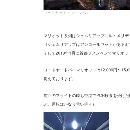
コートヤード・プノンペン
マリオット系列はシェムリアップにル・メリディ
（シェムリアップはアンコールワットがある町
そして2019年1月に首都プノンペンでマリオ
コートヤードバイマリオットは12,000円〜1
捉えております。
前回のフライトの時も空港でPCR検査を受け
ぶ、運転はかなり荒い等々）