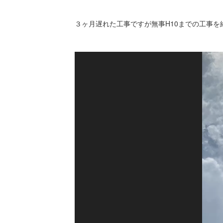
３ヶ月遅れた工事ですが無事H10までの工事を
動
画
プ
レ
ー
ヤ
ー