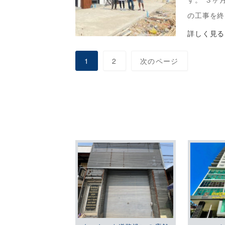
の工事を終
頼している
詳しく見る
が職人仕事
1
2
次のページ
通りにいか 