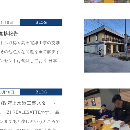
しかし、ここにきて建築資材の
大きな課題となっています。今
の材料費を計算したところ、ブ
11月8日
BLOG
個あたりの価格が […]
の進捗報告
トル取得や高圧電線工事の交渉
その他色んな問題を全て解決す
ンセントは奮闘しており 日本か
と何も動いていないように見え
怒ったりしてしまっていました
みると本当に一つず […]
10月18日
BLOG
muの政府上水道工事スタート
 IZI REALESATTEです。 新
ンまであと少しというところで