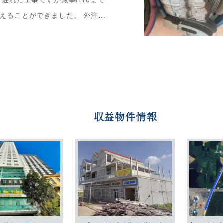
えることができました。 外注依
キッチンは明後日から工事です
に関しては終わりました。 思い
[…]
収益物件情報