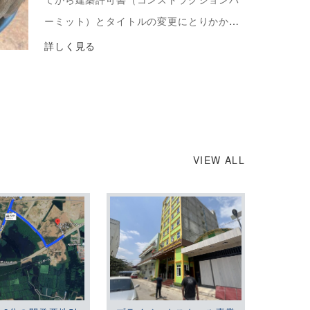
ーミット）とタイトルの変更にとりかかり
いろんな役所を駆け巡り忙しくしておりま
詳しく見る
す。 マネージャーは半月ほど日本です。
またカンボジア […]
VIEW ALL