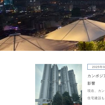
2025年
カンボジ
影響
現在、カン
住宅建設も