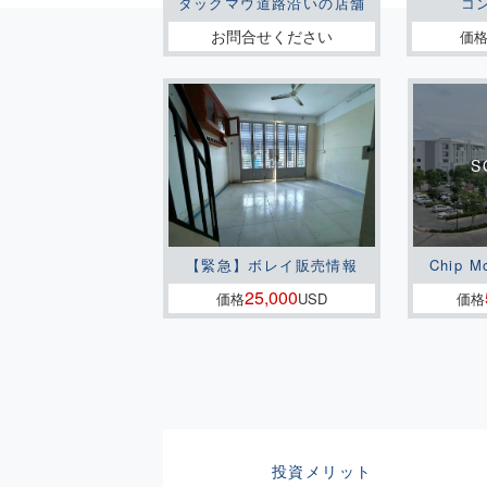
タックマウ道路沿いの店舗
コ
お問合せください
価
【緊急】ボレイ販売情報
Chip M
25,000
価格
USD
価格
投資メリット