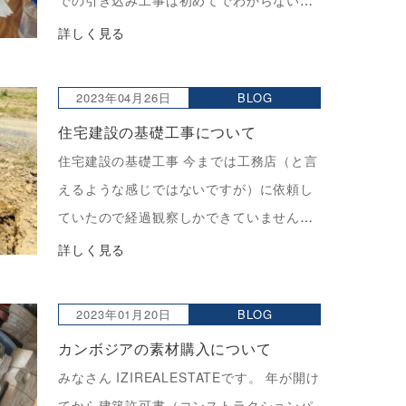
での引き込み工事は初めてでわからないこ
とだらけでしたがなんとか無事契約にいた
詳しく見る
り希望金額で依頼することができました。
最初コンポン […]
2023年04月26日
BLOG
住宅建設の基礎工事について
住宅建設の基礎工事 今までは工務店（と言
えるような感じではないですが）に依頼し
ていたので経過観察しかできていませんで
したが、今は本当にゼロから全て自分たち
詳しく見る
でやっているのでとっても勉強になってい
ます。 基礎工事。 Resu […]
2023年01月20日
BLOG
カンボジアの素材購入について
みなさん IZIREALESTATEです。 年が開け
てから建築許可書（コンストラクションパ