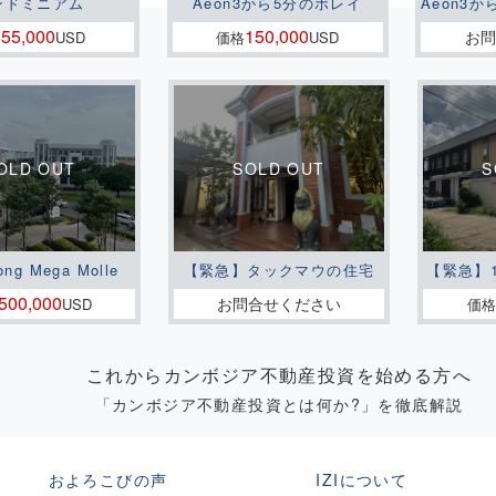
ンドミニアム
Aeon3から5分のボレイ
Aeon3か
55,000
150,000
お
格
USD
価格
USD
ong Mega Molle
【緊急】タックマウの住宅
【緊急】
500,000
お問合せください
USD
価格
これからカンボジア不動産投資を始める方へ
「カンボジア不動産投資とは何か?」を徹底解説
およろこびの声
IZIについて