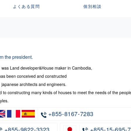
よくある質問
個別相談
m the president.
te was Land developer&House maker in Cambodia,
has been conceived and constructed
japanese architects and engineers.
 to constructing many kinds of houses to meet the needs of the peopl
yles.
+855-8167-7283
+855-9822-3323
+855-15-695-7