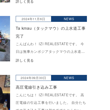
いる9ヘクタールの開発が３ヶ月で整地完
詳しく見る
了しているだけでもかなり嬉しいのですが
その上何の工場かが発表されました。 整地
2024年11月6日
NEWS
された様子がわかるムービー […]
Ta kmau（タックマウ）の上水道工事
完了
こんばんわ！ IZI REALESTATEです。 今
日は無事カンボジアタックマウの上水道工
事が完了したことをご報告します。 上水道
詳しく見る
の完成というより道が綺麗になったことの
方インパクトがありますね。 道が綺麗にな
2024年09月30日
NEWS
ったことでボ […]
高圧電線引き込み工事
こんにちは！ IZI REALESTATEです。 高
圧電線の引込工事を行いました。 自分たち