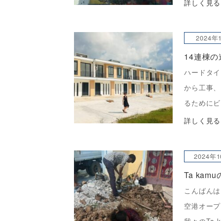
りました。
詳しく見る
価格高騰が
月の残工事
2024年
ロック1万
14連棟
ハードタイ
から工事、
るためにビ
ら見ている
詳しく見る
てしまい、
がこうして
2024年
Ta ka
こんばんは。
空港オープ