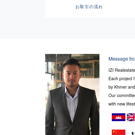
お取引の流れ
Message fro
IZI Realesta
Each project 
by Khmer and 
Our committed
with new lifest