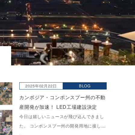
2025年02月22日
BLOG
カンボジア・コンポンスプー州の不動
産開発が加速！ LED工場建設決定
今日は嬉しいニュースが飛び込んできまし
た。 コンポンスプー州の開発用地に接して